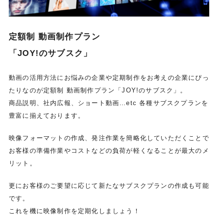
定額制 動画制作プラン
「JOY!のサブスク」
動画の活用方法にお悩みの企業や定期制作をお考えの企業にぴっ
たりなのが定額制 動画制作プラン「JOY!のサブスク」。
商品説明、社内広報、ショート動画…etc 各種サブスクプランを
豊富に揃えております。
映像フォーマットの作成、発注作業を簡略化していただくことで
お客様の準備作業やコストなどの負荷が軽くなることが最大のメ
リット。
更にお客様のご要望に応じて新たなサブスクプランの作成も可能
です。
これを機に映像制作を定期化しましょう！