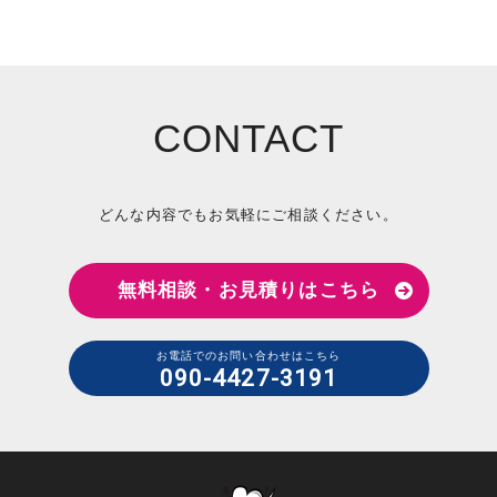
CONTACT
どんな内容でもお気軽にご相談ください。
無料相談・お見積りはこちら
お電話でのお問い合わせはこちら
090-4427-3191